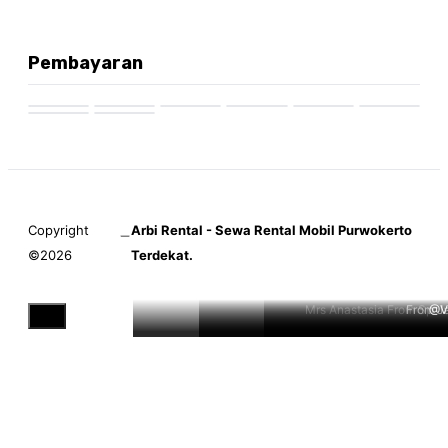
Pembayaran
Copyright
Arbi Rental - Sewa Rental Mobil Purwokerto
©2026
Terdekat.
Mrs Anastasia From Spai
From J
@Vi
Close