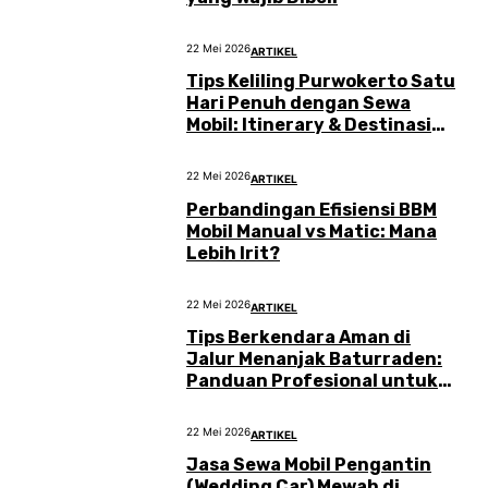
22 Mei 2026
ARTIKEL
Tips Keliling Purwokerto Satu
Hari Penuh dengan Sewa
Mobil: Itinerary & Destinasi
Terbaik
22 Mei 2026
ARTIKEL
Perbandingan Efisiensi BBM
Mobil Manual vs Matic: Mana
Lebih Irit?
22 Mei 2026
ARTIKEL
Tips Berkendara Aman di
Jalur Menanjak Baturraden:
Panduan Profesional untuk
Perjalanan Lancar
22 Mei 2026
ARTIKEL
Jasa Sewa Mobil Pengantin
(Wedding Car) Mewah di