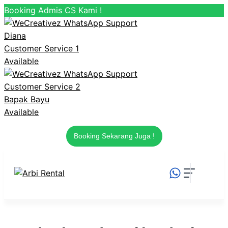
Booking Admis CS Kami !
Diana
Customer Service 1
Available
Customer Service 2
Bapak Bayu
Available
Booking Sekarang Juga !
Langsung
ke
isi