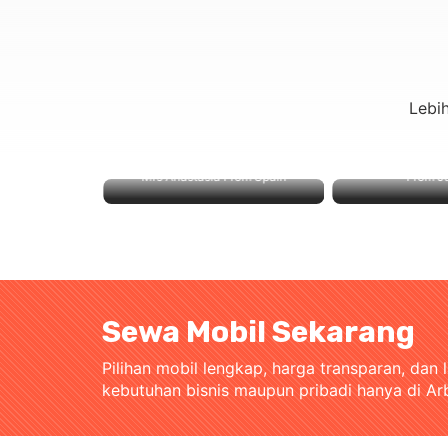
Lebi
Mrs Anastasia From Spain
From J
Sewa Mobil Sekarang
Pilihan mobil lengkap, harga transparan, dan 
kebutuhan bisnis maupun pribadi hanya di Ar