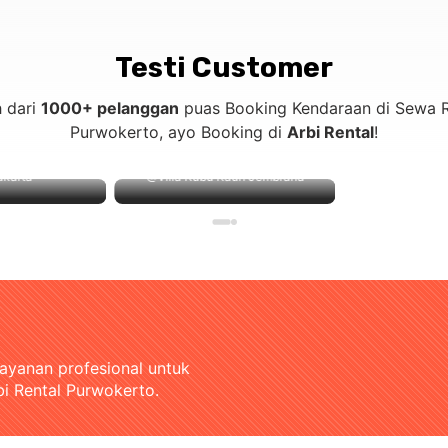
Testi Customer
h dari
1000+ pelanggan
puas Booking Kendaraan di Sewa R
Purwokerto, ayo Booking di
Arbi Rental
!
akarta
@Villa Kubu Kauh Jembrana
layanan profesional untuk
bi Rental Purwokerto.