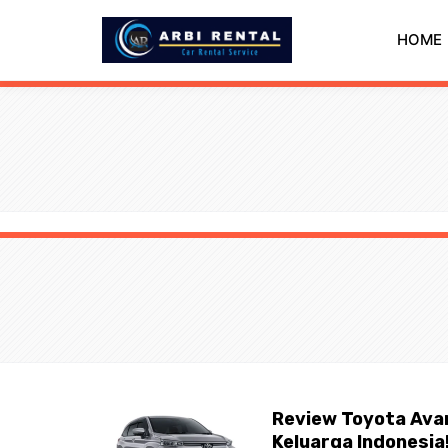
Langsung
ke
HOME
isi
Review Toyota Avan
Keluarga Indonesia