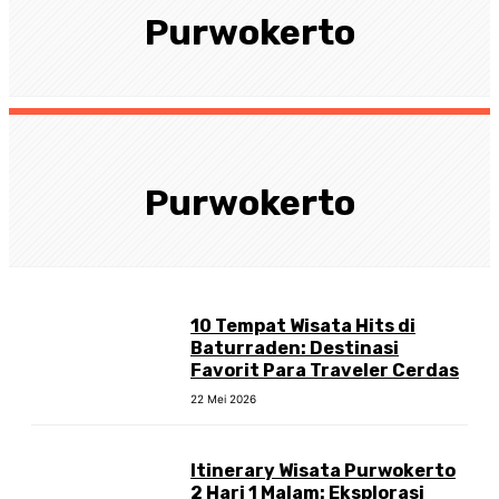
Purwokerto
Purwokerto
10 Tempat Wisata Hits di
Baturraden: Destinasi
Favorit Para Traveler Cerdas
22 Mei 2026
Itinerary Wisata Purwokerto
2 Hari 1 Malam: Eksplorasi