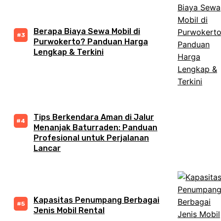
Berapa Biaya Sewa Mobil di
Purwokerto? Panduan Harga
Lengkap & Terkini
Tips Berkendara Aman di Jalur
Menanjak Baturraden: Panduan
Profesional untuk Perjalanan
Lancar
Kapasitas Penumpang Berbagai
Jenis Mobil Rental