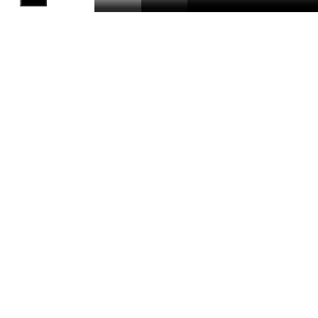
Close