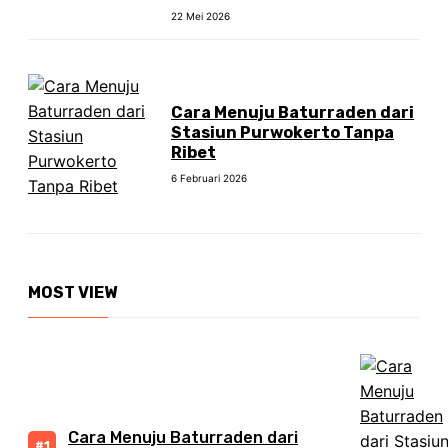
22 Mei 2026
Cara Menuju Baturraden dari
Stasiun Purwokerto Tanpa
Ribet
6 Februari 2026
MOST VIEW
Cara Menuju Baturraden dari