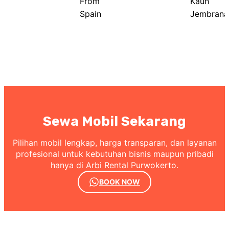
From
Kauh
Spain
Jembrana
Sewa Mobil Sekarang
Pilihan mobil lengkap, harga transparan, dan layanan
profesional untuk kebutuhan bisnis maupun pribadi
hanya di Arbi Rental Purwokerto.
BOOK NOW