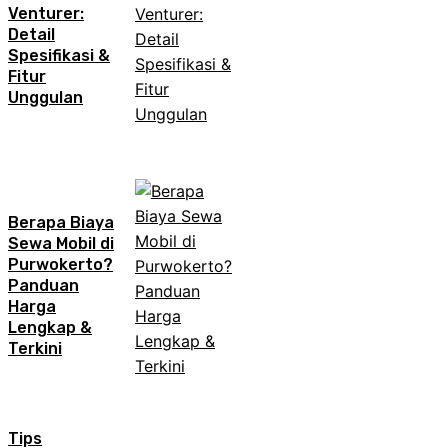
Venturer:
Detail
Spesifikasi &
Fitur
Unggulan
Berapa Biaya
Sewa Mobil di
Purwokerto?
Panduan
Harga
Lengkap &
Terkini
Tips