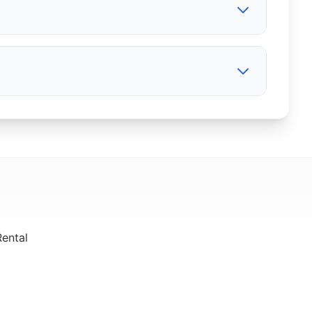
TRANSMISI
Manual
ata pantai selatan.
da Anda.
Anda.
egunungan Dieng.
selatan Jawa Tengah.
ental