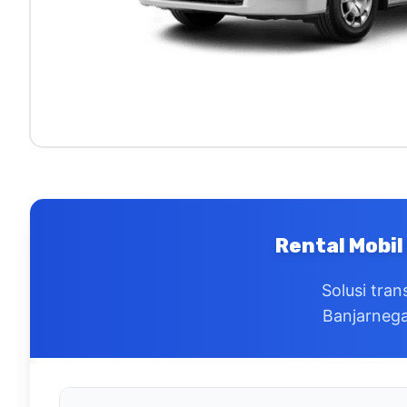
Rental Mobil
Solusi tran
Banjarnega