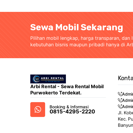
Sewa Mobil Sekarang
Pilihan mobil lengkap, harga transparan, dan 
kebutuhan bisnis maupun pribadi hanya di Ar
Konta
Arbi Rental - Sewa Rental Mobil
Purwokerto Terdekat.
Admi
Admi
Admi
Booking & Informasi
0815-4295-2220
Jl. Kob
Kec. P
Banyum