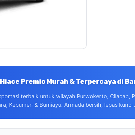
 Hiace Premio Murah & Terpercaya di 
sportasi terbaik untuk wilayah Purwokerto, Cilacap, 
ra, Kebumen & Bumiayu. Armada bersih, lepas kunci / 