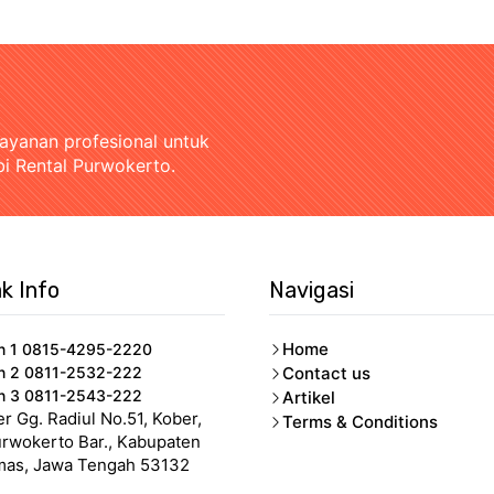
layanan profesional untuk
bi Rental Purwokerto.
k Info
Navigasi
Home
n 1 0815-4295-2220
n 2 0811-2532-222
Contact us
n 3 0811-2543-222
Artikel
er Gg. Radiul No.51, Kober,
Terms & Conditions
urwokerto Bar., Kabupaten
as, Jawa Tengah 53132