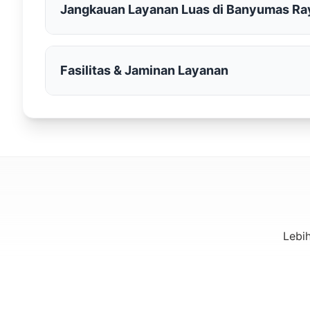
Jangkauan Layanan Luas di Banyumas Ra
KAPASITAS
14 Penumpang
Fasilitas & Jaminan Layanan
1. Purwokerto
Hiace
Pusat kota, bisnis, pendidikan & wisata Baturraden.
Armada Bersih dan Wangi:
Kendaraan dicuci 
Perawatan Mesin Berkala:
Diservis secara ru
3. Purbalingga
Sentra industri kreatif & pariwisata keluarga.
Harga Murah & Transparan:
Penawaran harga 
5. Kebumen
Eksplorasi deretan pantai eksotis dengan nyaman.
Lebi
Mrs Anastasia From Spain