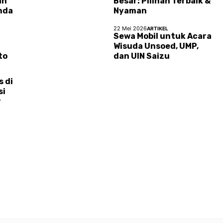
an
Besar: Pilihan Terbaik &
nda
Nyaman
22 Mei 2026
ARTIKEL
Sewa Mobil untuk Acara
Wisuda Unsoed, UMP,
to
dan UIN Saizu
s di
si
r