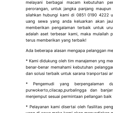
melayani berbagai macam kebutuhan pe
perorangan, untuk jangka panjang maupun 
silahkan hubungi kami di 0851 0190 4222 
uang sewa yang anda keluarkan akan jauh
memberikan pengalaman terbaik untuk ur
adalah aset terbesar kami, maka mulailah
terus memberikan yang terbaik!
Ada beberapa alasan mengapa pelanggan mem
* Kami didukung oleh tim manajemen yng m
benar-benar memahami kebutuhan pelanggan
dan solusi terbaik untuk sarana tranportasi a
* Pengemudi yang berpengalaman da
purwokerto,cilacap,purbalingga dan ban
menjemput sesuai permintaan pellangan baik d
* Pelayanan kami disertai oleh fasilitas pen
yang di sewa,maka kami akan menyediakan m