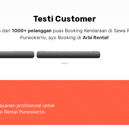
Testi Customer
h dari
1000+ pelanggan
puas Booking Kendaraan di Sewa R
Purwokerto, ayo Booking di
Arbi Rental
!
akarta
@Villa Kubu Kauh Jembrana
layanan profesional untuk
bi Rental Purwokerto.