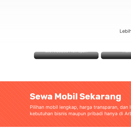
Lebi
Mrs Anastasia From Spain
From J
Sewa Mobil Sekarang
Pilihan mobil lengkap, harga transparan, dan 
kebutuhan bisnis maupun pribadi hanya di Ar