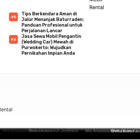
Tips Berkendara Aman di
Jalur Menanjak Baturraden:
Panduan Profesional untuk
Perjalanan Lancar
Jasa Sewa Mobil Pengantin
(Wedding Car) Mewah di
Purwokerto: Wujudkan
Pernikahan Impian Anda
ental
rs Anastasia From Spain
From Jakarta
@Villa Kubu Kauh Jembrana
Mrs Anastasia From Spain
From Jakarta
@Villa Kubu Kauh J