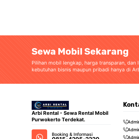
Sewa Mobil Sekarang
Pilihan mobil lengkap, harga transparan, dan 
kebutuhan bisnis maupun pribadi hanya di Ar
Kont
Arbi Rental - Sewa Rental Mobil
Purwokerto Terdekat.
Admi
Admi
Booking & Informasi
Admi