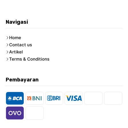
Navigasi
Home
Contact us
Artikel
Terms & Conditions
Pembayaran