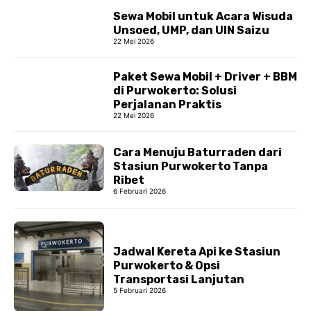
Sewa Mobil untuk Acara Wisuda
Unsoed, UMP, dan UIN Saizu
22 Mei 2026
Paket Sewa Mobil + Driver + BBM
di Purwokerto: Solusi
Perjalanan Praktis
22 Mei 2026
Cara Menuju Baturraden dari
Stasiun Purwokerto Tanpa
Ribet
6 Februari 2026
Jadwal Kereta Api ke Stasiun
Purwokerto & Opsi
Transportasi Lanjutan
5 Februari 2026