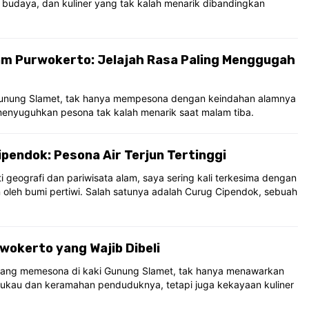
budaya, dan kuliner yang tak kalah menarik dibandingkan
am Purwokerto: Jelajah Rasa Paling Menggugah
 Gunung Slamet, tak hanya mempesona dengan keindahan alamnya
 menyuguhkan pesona tak kalah menarik saat malam tiba.
ipendok: Pesona Air Terjun Tertinggi
 geografi dan pariwisata alam, saya sering kali terkesima dengan
 oleh bumi pertiwi. Salah satunya adalah Curug Cipendok, sebuah
wokerto yang Wajib Dibeli
yang memesona di kaki Gunung Slamet, tak hanya menawarkan
kau dan keramahan penduduknya, tetapi juga kekayaan kuliner