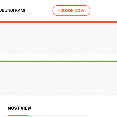
UBUNGI KAMI
BOOK NOW
MOST VIEW