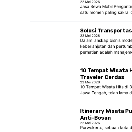
22 Mei 2026
Jasa Sewa Mobil Penganti
satu momen paling sakral d
Solusi Transportas
22 Mei 2026
Dalam lanskap bisnis moder
keberlanjutan dan pertumb
perhatian adalah manajeme
10 Tempat Wisata H
Traveler Cerdas
22 Mei 2026
10 Tempat Wisata Hits di 
Jawa Tengah, telah lama di
Itinerary Wisata P
Anti-Bosan
22 Mei 2026
Purwokerto, sebuah kota di