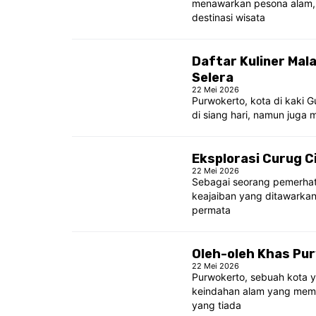
menawarkan pesona alam, 
destinasi wisata
Daftar Kuliner Mal
Selera
22 Mei 2026
Purwokerto, kota di kaki
di siang hari, namun juga
Eksplorasi Curug C
22 Mei 2026
Sebagai seorang pemerhati
keajaiban yang ditawarkan
permata
Oleh-oleh Khas Pur
22 Mei 2026
Purwokerto, sebuah kota 
keindahan alam yang memu
yang tiada