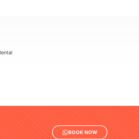
ental
BOOK NOW