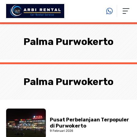
Langsung
ke
isi
Palma Purwokerto
Palma Purwokerto
Pusat Perbelanjaan Terpopuler
di Purwokerto
9 Februari 2026