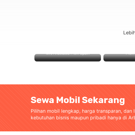
Lebi
Mrs Anastasia From Spain
From J
Sewa Mobil Sekarang
Pilihan mobil lengkap, harga transparan, dan 
kebutuhan bisnis maupun pribadi hanya di Ar