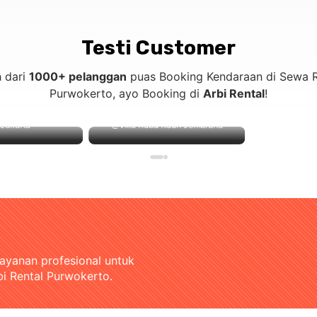
Testi Customer
h dari
1000+ pelanggan
puas Booking Kendaraan di Sewa R
Purwokerto, ayo Booking di
Arbi Rental
!
akarta
@Villa Kubu Kauh Jembrana
layanan profesional untuk
bi Rental Purwokerto.