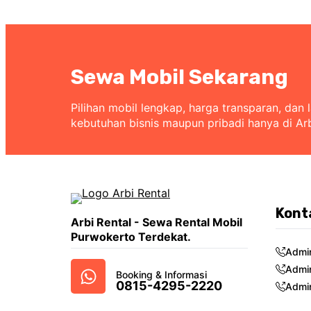
Sewa Mobil Sekarang
Pilihan mobil lengkap, harga transparan, dan 
kebutuhan bisnis maupun pribadi hanya di Ar
Kont
Arbi Rental - Sewa Rental Mobil
Purwokerto Terdekat.
Admi
Admi
Booking & Informasi
0815-4295-2220
Admi