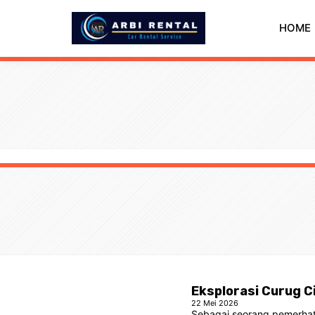
Langsung
ke
HOME
isi
Eksplorasi Curug C
22 Mei 2026
Sebagai seorang pemerhati