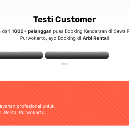
Testi Customer
h dari
1000+ pelanggan
puas Booking Kendaraan di Sewa R
Purwokerto, ayo Booking di
Arbi Rental
!
 Jakarta
@Villa Kubu Kauh Jembrana
layanan profesional untuk
bi Rental Purwokerto.