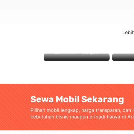
Lebi
Mrs Anastasia From Spain
From
Sewa Mobil Sekarang
Pilihan mobil lengkap, harga transparan, dan 
kebutuhan bisnis maupun pribadi hanya di Ar