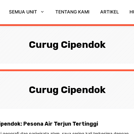
SEMUA UNIT
TENTANG KAMI
ARTIKEL
H
Curug Cipendok
Curug Cipendok
ipendok: Pesona Air Terjun Tertinggi
 geografi dan pariwisata alam, saya sering kali terkesima dengan