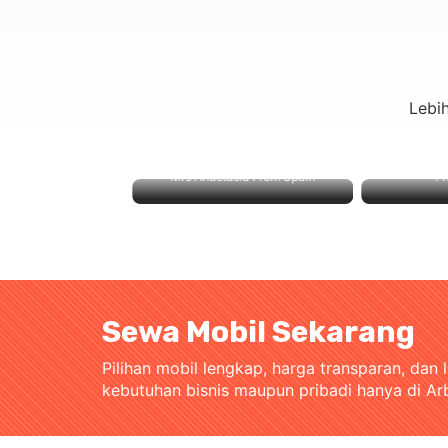
Lebi
Mrs Anastasia From Spain
From
Sewa Mobil Sekarang
Pilihan mobil lengkap, harga transparan, dan 
kebutuhan bisnis maupun pribadi hanya di Ar