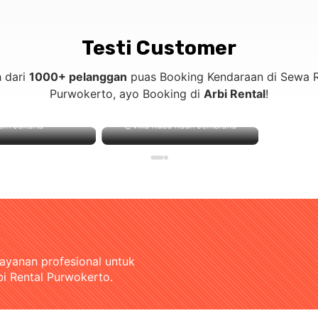
Testi Customer
h dari
1000+ pelanggan
puas Booking Kendaraan di Sewa R
Purwokerto, ayo Booking di
Arbi Rental
!
 Jakarta
@Villa Kubu Kauh Jembrana
layanan profesional untuk
bi Rental Purwokerto.