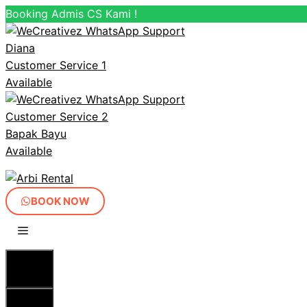
Booking Admis CS Kami !
Diana
Customer Service 1
Available
Customer Service 2
Bapak Bayu
Available
Langsung
ke
isi
BOOK NOW
MENU
MENU