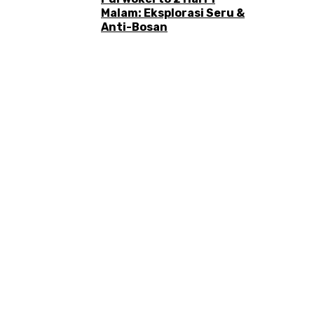
Malam: Eksplorasi Seru &
Anti-Bosan