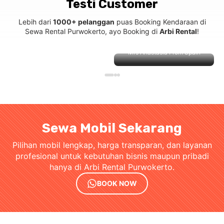
Testi Customer
Lebih dari
1000+ pelanggan
puas Booking Kendaraan di
Sewa Rental Purwokerto, ayo Booking di
Arbi Rental
!
Mrs Anastasia From Spain
Sewa Mobil Sekarang
Pilihan mobil lengkap, harga transparan, dan layanan
profesional untuk kebutuhan bisnis maupun pribadi
hanya di Arbi Rental Purwokerto.
BOOK NOW