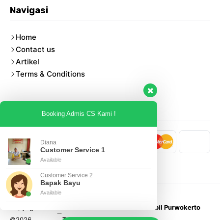
Navigasi
Home
Contact us
Artikel
Terms & Conditions
Pembayaran
Booking Admis CS Kami !
Diana
Customer Service 1
Available
Customer Service 2
Bapak Bayu
Available
Copyright
Arbi Rental - Sewa Rental Mobil Purwokerto
©2026
Terdekat.