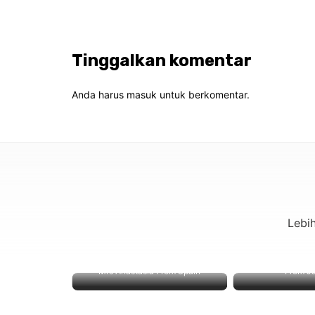
Tinggalkan komentar
Anda harus
masuk
untuk berkomentar.
Lebi
Mrs Anastasia From Spain
From J