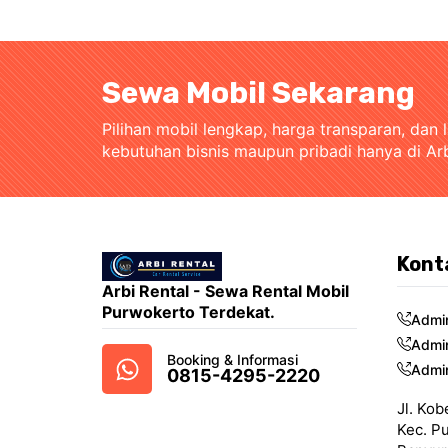
Sewa Mobil Sekarang
Pilihan mobil lengkap, harga transparan, dan 
kebutuhan bisnis maupun pribadi hanya di Ar
Kont
Arbi Rental - Sewa Rental Mobil
Purwokerto Terdekat.
Admi
Admi
Booking & Informasi
Admi
0815-4295-2220
Jl. Kob
Kec. P