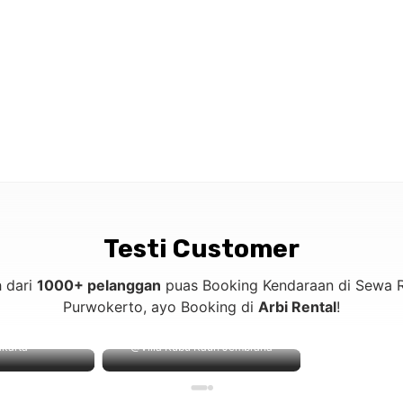
Testi Customer
h dari
1000+ pelanggan
puas Booking Kendaraan di Sewa R
Purwokerto, ayo Booking di
Arbi Rental
!
akarta
@Villa Kubu Kauh Jembrana