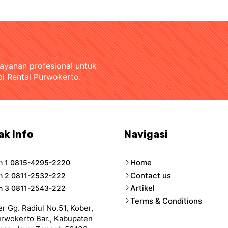
layanan profesional untuk
bi Rental Purwokerto.
ak Info
Navigasi
Home
n 1 0815-4295-2220
Contact us
n 2 0811-2532-222
Artikel
n 3 0811-2543-222
Terms & Conditions
er Gg. Radiul No.51, Kober,
urwokerto Bar., Kabupaten