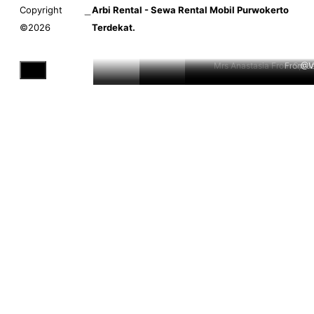
Copyright
Arbi Rental - Sewa Rental Mobil Purwokerto
©2026
Terdekat.
Mrs Anastasia From Spai
From J
@Vi
Close