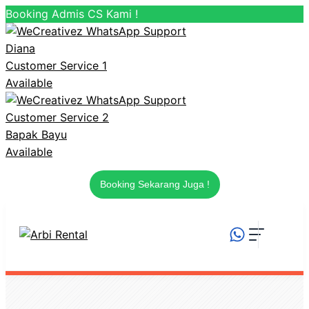
Booking Admis CS Kami !
Diana
Customer Service 1
Available
Customer Service 2
Bapak Bayu
Available
Booking Sekarang Juga !
Langsung
ke
isi