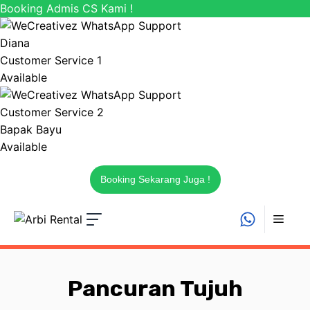
Booking Admis CS Kami !
Diana
Customer Service 1
Available
Customer Service 2
Bapak Bayu
Available
Booking Sekarang Juga !
Langsung
ke
MEN
isi
Pancuran Tujuh