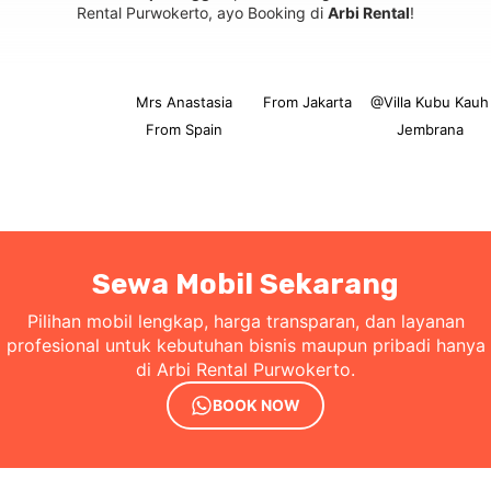
Rental Purwokerto, ayo Booking di
Arbi Rental
!
Mrs Anastasia
From Jakarta
@Villa Kubu Kauh
From Spain
Jembrana
Sewa Mobil Sekarang
Pilihan mobil lengkap, harga transparan, dan layanan
profesional untuk kebutuhan bisnis maupun pribadi hanya
di Arbi Rental Purwokerto.
BOOK NOW