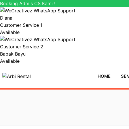
Booking Admis CS Kami !
Diana
Customer Service 1
Available
Customer Service 2
Bapak Bayu
Available
Langsung
ke
HOME
SEM
isi