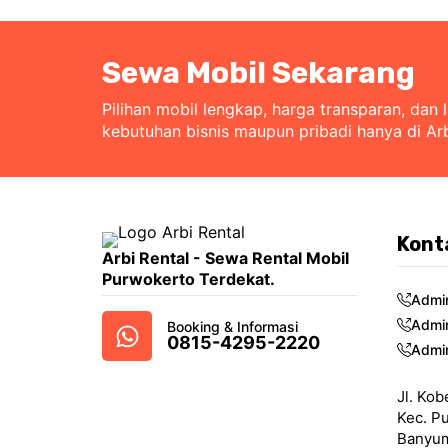
Sewa Mobil Sekarang
Pilihan mobil lengkap, harga transparan, dan 
kebutuhan bisnis maupun pribadi hanya di Ar
Kont
Arbi Rental - Sewa Rental Mobil
Purwokerto Terdekat.
Admi
Admi
Booking & Informasi
0815-4295-2220
Admi
Jl. Kob
Kec. P
Banyum