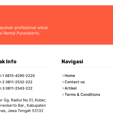
layanan profesional untuk
bi Rental Purwokerto.
ak Info
Navigasi
Home
n 1 0815-4295-2220
Contact us
n 2 0811-2532-222
Artikel
n 3 0811-2543-222
Terms & Conditions
er Gg. Radiul No.51, Kober,
urwokerto Bar., Kabupaten
as, Jawa Tengah 53132