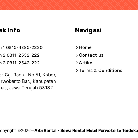
ak Info
Navigasi
Home
n 1 0815-4295-2220
Contact us
n 2 0811-2532-222
Artikel
n 3 0811-2543-222
Terms & Conditions
er Gg. Radiul No.51, Kober,
urwokerto Bar., Kabupaten
as, Jawa Tengah 53132
opyright ©2026
Arbi Rental - Sewa Rental Mobil Purwokerto Terdeka