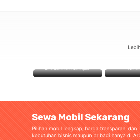
Lebi
Mrs Anastasia From Spain
From J
Sewa Mobil Sekarang
Pilihan mobil lengkap, harga transparan, dan 
kebutuhan bisnis maupun pribadi hanya di Ar