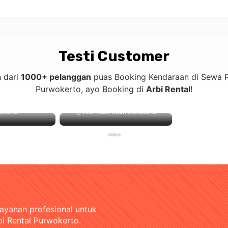
Testi Customer
h dari
1000+ pelanggan
puas Booking Kendaraan di Sewa R
Purwokerto, ayo Booking di
Arbi Rental
!
akarta
@Villa Kubu Kauh Jembrana
layanan profesional untuk
bi Rental Purwokerto.