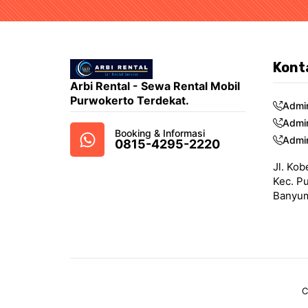
Kont
Arbi Rental - Sewa Rental Mobil
Purwokerto Terdekat.
Admi
Admi
Booking & Informasi
Admi
0815-4295-2220
Jl. Kob
Kec. P
Banyum
C