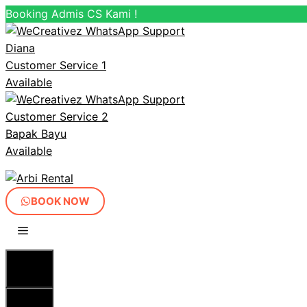
Booking Admis CS Kami !
Diana
Customer Service 1
Available
Customer Service 2
Bapak Bayu
Available
Langsung
ke
isi
BOOK NOW
MENU
MENU