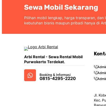
Sewa Mobil Sekarang
Pilihan mobil lengkap, harga transparan, dan 
kebutuhan bisnis maupun pribadi hanya di Ar
Kont
Arbi Rental - Sewa Rental Mobil
Purwokerto Terdekat.
Admi
Admi
Booking & Informasi
0815-4295-2220
Admi
Jl. Kob
Kec. P
Banyum