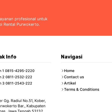
layanan profesional untuk
bi Rental Purwokerto.
ak Info
Navigasi
Home
n 1 0815-4295-2220
Contact us
n 2 0811-2532-222
Artikel
n 3 0811-2543-222
Terms & Conditions
er Gg. Radiul No.51, Kober,
urwokerto Bar., Kabupaten
as, Jawa Tengah 53132