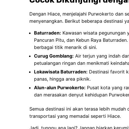
Dengan Hiace, menjelajahi Purwokerto dan s
menyenangkan. Berikut beberapa destinasi ya
Baturraden:
Kawasan wisata pegunungan yan
Pancuran Pitu, dan Kebun Raya Baturrade
berbagai titik menarik di sini.
Curug Gomblang:
Air terjun yang indah da
petualangan ringan dan menikmati keindah
Lokawisata Baturraden:
Destinasi favorit 
panas, hingga area piknik.
Alun-alun Purwokerto:
Pusat kota yang ram
dan merasakan denyut kehidupan Purwoker
Semua destinasi ini akan terasa lebih mudah 
transportasi yang memadai seperti Hiace.
Jadi, tunggu apa lagi? Jangan biarkan kerum