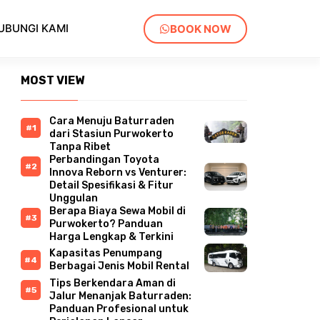
UBUNGI KAMI
BOOK NOW
MOST VIEW
Cara Menuju Baturraden
dari Stasiun Purwokerto
Tanpa Ribet
Perbandingan Toyota
Innova Reborn vs Venturer:
Detail Spesifikasi & Fitur
Unggulan
Berapa Biaya Sewa Mobil di
Purwokerto? Panduan
Harga Lengkap & Terkini
Kapasitas Penumpang
Berbagai Jenis Mobil Rental
Tips Berkendara Aman di
Jalur Menanjak Baturraden:
Panduan Profesional untuk