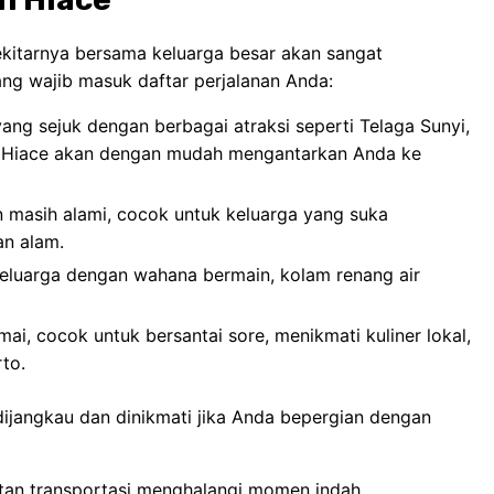
ekitarnya bersama keluarga besar akan sangat
ng wajib masuk daftar perjalanan Anda:
g sejuk dengan berbagai atraksi seperti Telaga Sunyi,
n. Hiace akan dengan mudah mengantarkan Anda ke
n masih alami, cocok untuk keluarga yang suka
an alam.
keluarga dengan wahana bermain, kolam renang air
ai, cocok untuk bersantai sore, menikmati kuliner lokal,
to.
dijangkau dan dinikmati jika Anda bepergian dengan
itan transportasi menghalangi momen indah