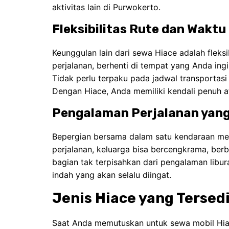
aktivitas lain di Purwokerto.
Fleksibilitas Rute dan Waktu
Keunggulan lain dari sewa Hiace adalah fleks
perjalanan, berhenti di tempat yang Anda ing
Tidak perlu terpaku pada jadwal transportas
Dengan Hiace, Anda memiliki kendali penuh a
Pengalaman Perjalanan yan
Bepergian bersama dalam satu kendaraan men
perjalanan, keluarga bisa bercengkrama, berb
bagian tak terpisahkan dari pengalaman li
indah yang akan selalu diingat.
Jenis Hiace yang Tersed
Saat Anda memutuskan untuk sewa mobil Hi